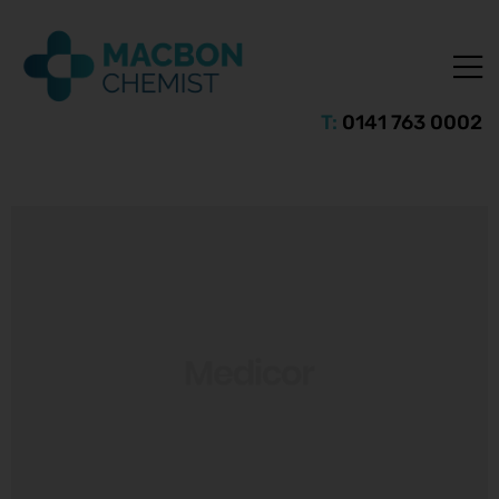
T:
0141 763 0002
ice