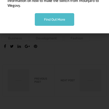
information on how to make the switch from Mounjaro to
perspiciatis unde omnis iste natus error sit voluptatem
Wegovy.
accusantium doloremque laudantium, totam rem aperiam,
eaque ipsa quae ab illo inventore veritatis
Find Out More
Tags:
Business
Development
Fashion
SHARE:
PREVIOUS
NEXT POST
POST